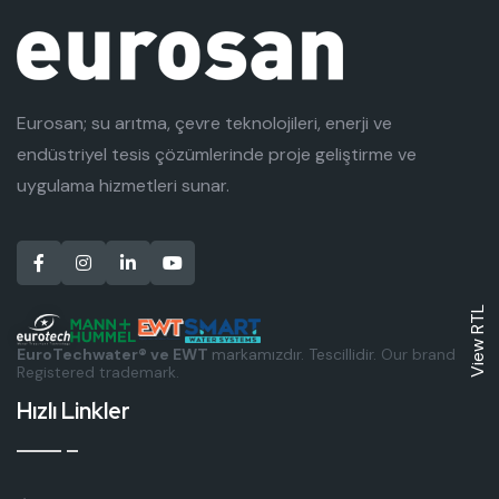
Eurosan; su arıtma, çevre teknolojileri, enerji ve
endüstriyel tesis çözümlerinde proje geliştirme ve
uygulama hizmetleri sunar.
View RTL
EuroTechwater® ve EWT
markamızdır. Tescillidir.
Our brand.
Registered trademark.
Hızlı Linkler